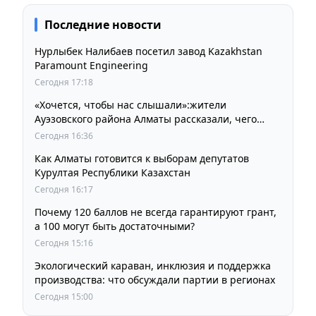
Последние новости
Нурлыбек Налибаев посетил завод Kazakhstan
Paramount Engineering
Сегодня 17:18
«Хочется, чтобы нас слышали»:жители
Ауэзовского района Алматы рассказали, чего
ждут от выборов депутатов Курултая
Сегодня 16:36
Как Алматы готовится к выборам депутатов
Курултая Республики Казахстан
Сегодня 16:17
Почему 120 баллов не всегда гарантируют грант,
а 100 могут быть достаточными?
Сегодня 15:16
Экологический караван, инклюзия и поддержка
производства: что обсуждали партии в регионах
Сегодня 15:00