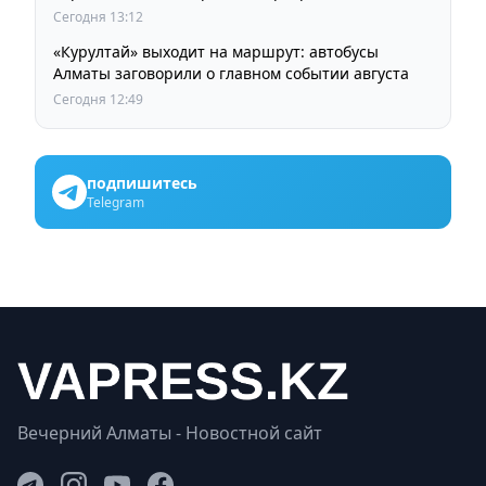
области абаеведения
Сегодня 13:12
«Курултай» выходит на маршрут: автобусы
Алматы заговорили о главном событии августа
Сегодня 12:49
подпишитесь
Telegram
Вечерний Алматы - Новостной сайт