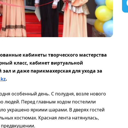
ованные кабинеты творческого мастерства
рный класс, кабинет виртуальной
 зал и даже парикмахерская для ухода за
.kz
.
одня особенный день. С полудня, возле нового
о людей. Перед главным ходом постелили
ыло украшено яркими шарами. В дверях гостей
льных костюмах. Красная лента натянулась,
в предвкушении.