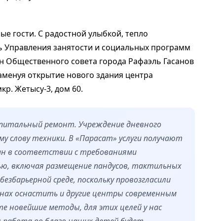
е гости. С радостной улыбкой, тепло
ь Управления занятости и социальных программ
н Общественного совета города Рафаэль Гасанов
аменуя открытие нового здания центра
кр. Жетысу-3, дом 60.
капитальный ремонт. Учреждение дневного
му слову техники. В «Парасат» услуги получают
ан в соответствии с требованиями
ью, включая размещение пандусов, тактильных
езбарьерной среде, поскольку провозгласили
нах оснастить и другие центры современным
те новейшие методы, для этих целей у нас