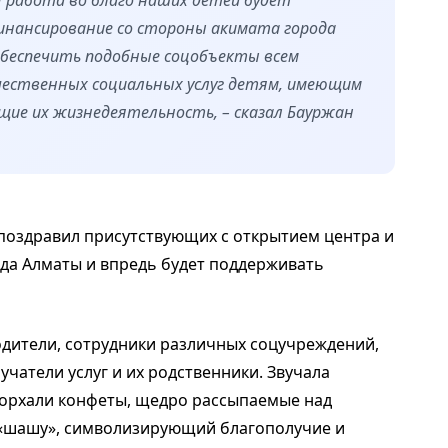
я работа во благо наших детей будет
нансирование со стороны акимата города
обеспечить подобные соцобъекты всем
чественных социальных услуг детям, имеющим
щие их жизнедеятельность, – сказал Бауржан
 поздравил присутствующих с открытием центра и
да Алматы и впредь будет поддерживать
дители, сотрудники различных соцучреждений,
чатели услуг и их родственники. Звучала
 порхали конфеты, щедро рассыпаемые над
 «шашу», символизирующий благополучие и