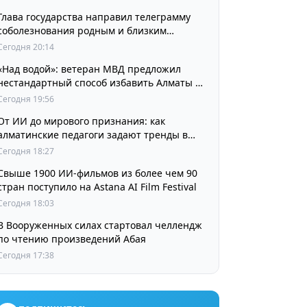
Глава государства направил телеграмму
соболезнования родным и близким
выдающегося кинорежиссера Ардака
Сегодня 20:14
Амиркулова
«Над водой»: ветеран МВД предложил
нестандартный способ избавить Алматы от
пробок и смога
Сегодня 19:56
От ИИ до мирового признания: как
алматинские педагоги задают тренды в
изучении языков
Сегодня 18:27
Свыше 1900 ИИ-фильмов из более чем 90
стран поступило на Astana AI Film Festival
Сегодня 18:03
В Вооруженных силах стартовал челлендж
по чтению произведений Абая
Сегодня 17:38