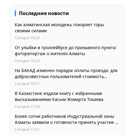
Последние новости
Как алматинская молодежь покоряет горы
своими силами
Сегодня 18:23
От улыбки в троллейбусе до призывного пункта:
фоторепортаж о жителях Алматы
Сегодня 18:22
На БАКАД изменен порядок оплаты проезда: для
добросовестных пользователей стоимость
остается прежней
Сегодня 18:17
В Казахстане издали книгу с избранными
высказываниями Касым-Жомарта Токаева
Сегодня 17:24
Более сотни работников Индустриальной зоны
Алматы заявили о готовности принять участие в
выборах членов Курылтая
Сегодня 17:21