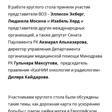
В работе круглого стола приняли участие
представители ВОЗ –
Эллисон Экберг
,
Людмила Мосина
и
Изабель Херд
и
представители других международных
организаций, а также депутат Сената
Парламента РК
Акмарал Альназарова,
директор управления Департамента
организации медицинской помощи Минздрава
РК
Гульнара Максутова,
председатель
правления «КазНИИ онкологии и радиологии»
Диляра Кайдарова
.
Участниками круглого стола были обсуждены
такие темы, как дорожная карта по ускорению
борьбы с раком шейки матки в Европейском