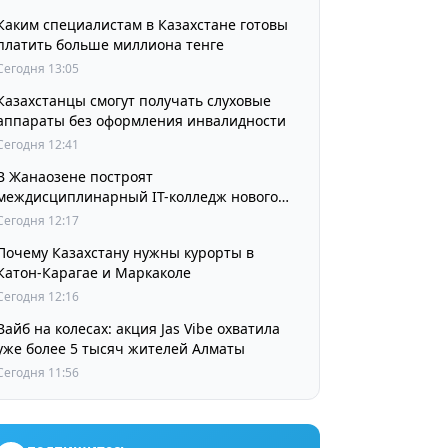
Каким специалистам в Казахстане готовы
платить больше миллиона тенге
Сегодня 13:05
Казахстанцы смогут получать слуховые
аппараты без оформления инвалидности
Сегодня 12:41
В Жанаозене построят
междисциплинарный IT-колледж нового
поколения
Сегодня 12:17
Почему Казахстану нужны курорты в
Катон-Карагае и Маркаколе
Сегодня 12:16
Вайб на колесах: акция Jas Vibe охватила
уже более 5 тысяч жителей Алматы
Сегодня 11:56