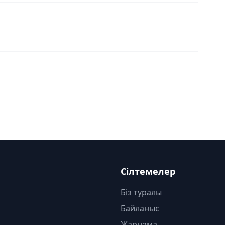
Сілтемелер
Біз туралы
Байланыс
Жарнама