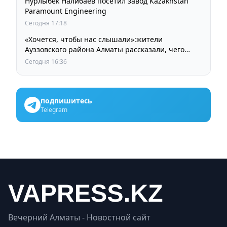
Нурлыбек Налибаев посетил завод Kazakhstan
Paramount Engineering
Сегодня 17:18
«Хочется, чтобы нас слышали»:жители
Ауэзовского района Алматы рассказали, чего
ждут от выборов депутатов Курултая
Сегодня 16:36
подпишитесь
Telegram
Вечерний Алматы - Новостной сайт