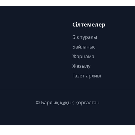
Сілтемелер
Біз туралы
Байланыс
Жарнама
Жазылу
Газет архиві
© Барлық құқық қорғалған