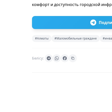
комфорт и доступность городской инфр
Подпи
#Алматы
#Маломобильные граждане
#инва
Бөлісу: