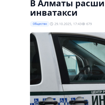
В Алматы расши
инватакси
29.10.2025, 17:43
679
Общество