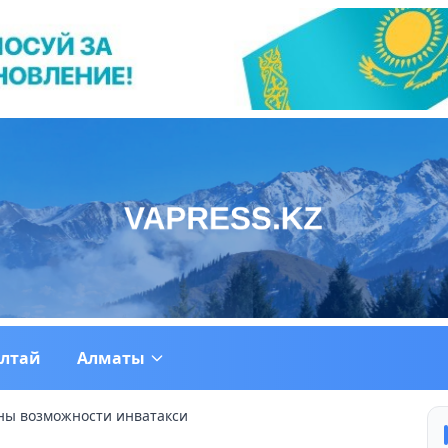
ултай
Алматы
ны возможности инватакси