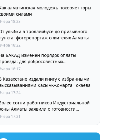
Как алматинская молодежь покоряет горы
своими силами
Вчера 18:23
От улыбки в троллейбусе до призывного
пункта: фоторепортаж о жителях Алматы
Вчера 18:22
На БАКАД изменен порядок оплаты
проезда: для добросовестных
пользователей стоимость остается
Вчера 18:17
прежней
В Казахстане издали книгу с избранными
высказываниями Касым-Жомарта Токаева
Вчера 17:24
Более сотни работников Индустриальной
зоны Алматы заявили о готовности
принять участие в выборах членов
Вчера 17:21
Курылтая