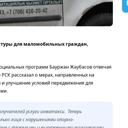
ктуры для маломобильных граждан,
социальных программ Бауржан Жаубасов отвечая
 РСК рассказал о мерах, направленных на
 и улучшение условий передвижения для
ми.
получателей услуги инватакси. Теперь
олько лица с нарушениями опорно-
дане с тяжелыми и выраженными психическими