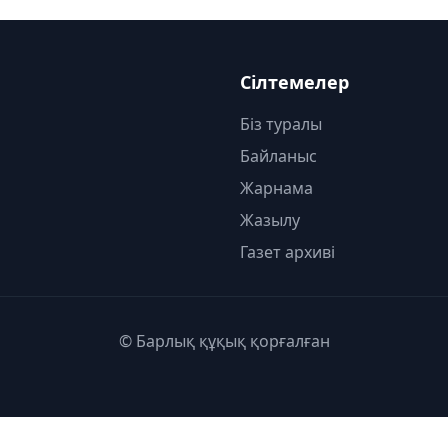
Сілтемелер
Біз туралы
Байланыс
Жарнама
Жазылу
Газет архиві
© Барлық құқық қорғалған