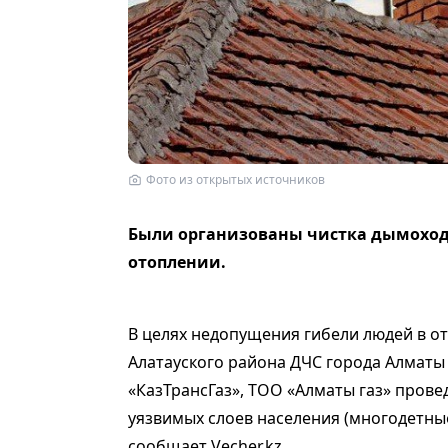
Фото из открытых источников
Были организованы чистка дымоходо
отоплении.
В целях недопущения гибели людей в о
Алатауского района ДЧС города Алматы
«КазТрансГаз», ТОО «Алматы газ» пров
уязвимых слоев населения (многодетные 
сообщает Vecher.kz.