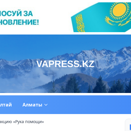
ултай
Алматы
акцию «Рука помощи»