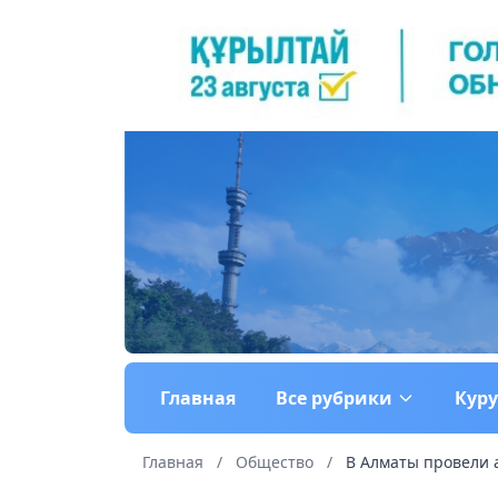
Главная
Все рубрики
Кур
Главная
/
Общество
/
В Алматы провели 