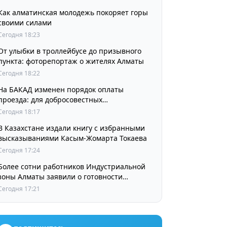
Как алматинская молодежь покоряет горы
своими силами
Сегодня 18:23
От улыбки в троллейбусе до призывного
пункта: фоторепортаж о жителях Алматы
Сегодня 18:22
На БАКАД изменен порядок оплаты
проезда: для добросовестных
пользователей стоимость остается
Сегодня 18:17
прежней
В Казахстане издали книгу с избранными
высказываниями Касым-Жомарта Токаева
Сегодня 17:24
Более сотни работников Индустриальной
зоны Алматы заявили о готовности
принять участие в выборах членов
Сегодня 17:21
Курылтая