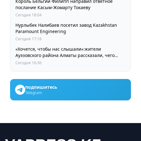
Король Бельгии Филипп направил ответное
послание Касым-Жомарту Токаеву
Сегодня 18:04
Нурлыбек Налибаев посетил завод Kazakhstan
Paramount Engineering
Сегодня 17:18
«Хочется, чтобы нас слышали»:жители
Ауэзовского района Алматы рассказали, чего
ждут от выборов депутатов Курултая
Сегодня 16:36
подпишитесь
Telegram