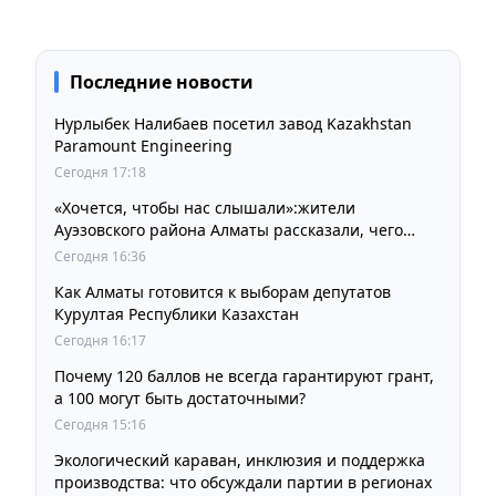
Последние новости
Нурлыбек Налибаев посетил завод Kazakhstan
Paramount Engineering
Сегодня 17:18
«Хочется, чтобы нас слышали»:жители
Ауэзовского района Алматы рассказали, чего
ждут от выборов депутатов Курултая
Сегодня 16:36
Как Алматы готовится к выборам депутатов
Курултая Республики Казахстан
Сегодня 16:17
Почему 120 баллов не всегда гарантируют грант,
а 100 могут быть достаточными?
Сегодня 15:16
Экологический караван, инклюзия и поддержка
производства: что обсуждали партии в регионах