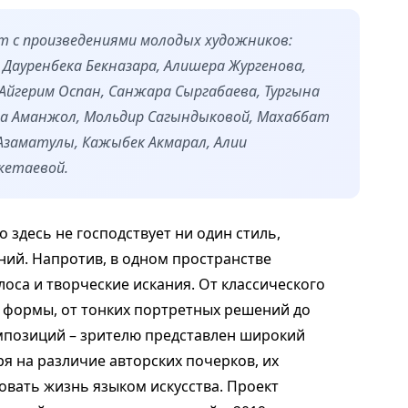
т с произведениями молодых художников:
 Дауренбека Бекназара, Алишера Жургенова,
 Айгерим Оспан, Санжара Сыргабаева, Тургына
на Аманжол, Мольдир Сагындыковой, Махаббат
 Азаматулы, Кажыбек Акмарал, Алии
кетаевой.
о здесь не господствует ни один стиль,
ний. Напротив, в одном пространстве
оса и творческие искания. От классического
 формы, от тонких портретных решений до
позиций – зрителю представлен широкий
я на различие авторских почерков, их
овать жизнь языком искусства. Проект