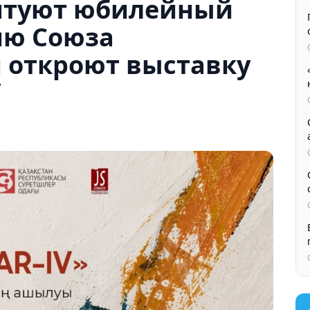
нтуют юбилейный
ию Союза
 откроют выставку
V