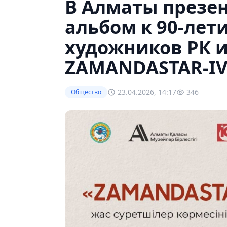
В Алматы презе
альбом к 90-лет
художников РК и
ZAMANDASTAR-I
23.04.2026, 14:17
346
Общество