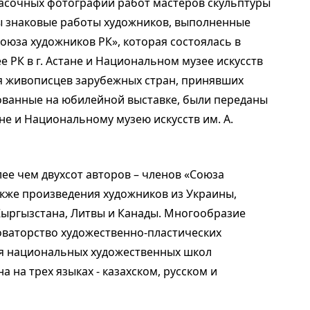
расочных фотографий работ мастеров скульптуры
ы знаковые работы художников, выполненные
оюза художников РК», которая состоялась в
е РК в г. Астане и Национальном музее искусств
ия живописцев зарубежных стран, принявших
рованные на юбилейной выставке, были переданы
ане и Национальному музею искусств им. А.
е чем двухсот авторов – членов «Союза
акже произведения художников из Украины,
 Кыргызстана, Литвы и Канады. Многообразие
оваторство художественно-пластических
я национальных художественных школ
а на трех языках - казахском, русском и