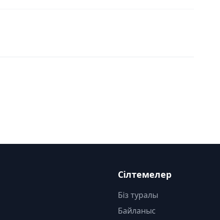
Сілтемелер
Біз туралы
Байланыс