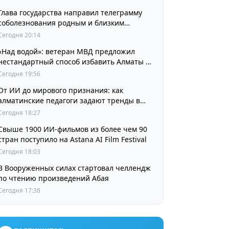
Глава государства направил телеграмму
соболезнования родным и близким
выдающегося кинорежиссера Ардака
Сегодня 20:14
Амиркулова
«Над водой»: ветеран МВД предложил
нестандартный способ избавить Алматы от
пробок и смога
Сегодня 19:56
От ИИ до мирового признания: как
алматинские педагоги задают тренды в
изучении языков
Сегодня 18:27
Свыше 1900 ИИ-фильмов из более чем 90
стран поступило на Astana AI Film Festival
Сегодня 18:03
В Вооруженных силах стартовал челлендж
по чтению произведений Абая
Сегодня 17:38