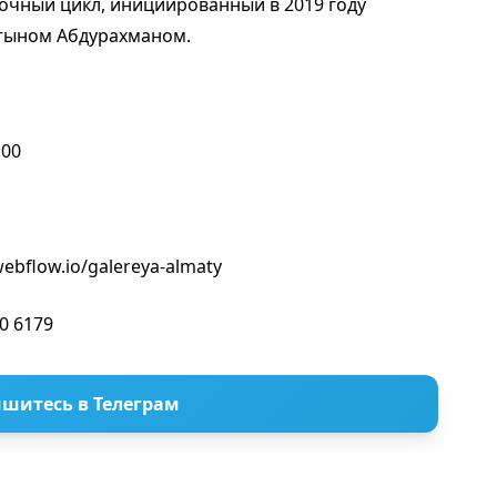
очный цикл, инициированный в 2019 году
гыном Абдурахманом.
:00
ebflow.io/galereya-almaty
0 6179
шитесь в Телеграм