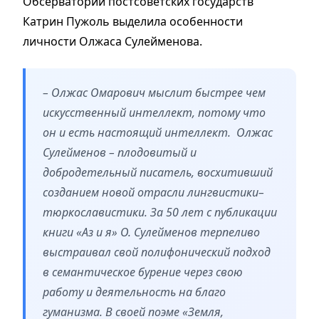
Обсерватории постсоветских государств
Катрин Пужоль выделила особенности
личности Олжаса Сулейменова.
– Олжас Омарович мыслит быстрее чем
искусственный интеллект, потому что
он и есть настоящий интеллект. Олжас
Сулейменов – плодовитый и
добродетельный писатель, восхитивший
созданием новой отрасли лингвистики–
тюркославистики. За 50 лет с публикации
книги «Аз и я» О. Сулейменов терпеливо
выстраивал свой полифонический подход
в семантическое бурение через свою
работу и деятельность на благо
гуманизма. В своей поэме «Земля,