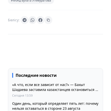
#Фонд Булата Утемуратова
Бөлісу:
Последние новости
«А что, если все зависит от нас?» — Бахыт
Шадаева заставила казахстанцев остановиться и
задуматься
Сегодня 13:59
Один день, который определяет пять лет: почему
нельзя оставаться в стороне 23 августа