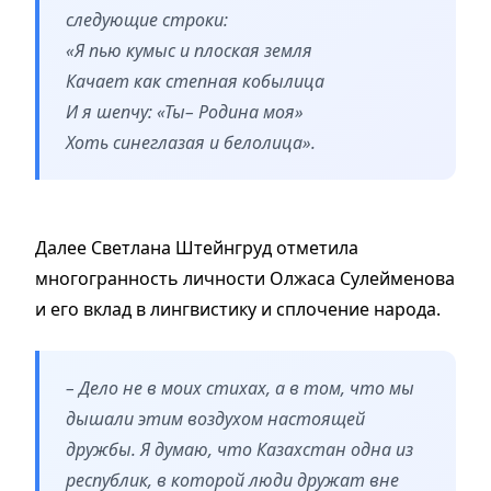
следующие строки:
«Я пью кумыс и плоская земля
Качает как степная кобылица
И я шепчу: «Ты– Родина моя»
Хоть синеглазая и белолица».
Далее Светлана Штейнгруд отметила
многогранность личности Олжаса Сулейменова
и его вклад в лингвистику и сплочение народа.
– Дело не в моих стихах, а в том, что мы
дышали этим воздухом настоящей
дружбы. Я думаю, что Казахстан одна из
республик, в которой люди дружат вне