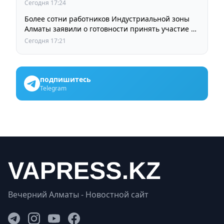
Сегодня 17:24
Более сотни работников Индустриальной зоны
Алматы заявили о готовности принять участие в
выборах членов Курылтая
Сегодня 17:21
подпишитесь
Telegram
Вечерний Алматы - Новостной сайт