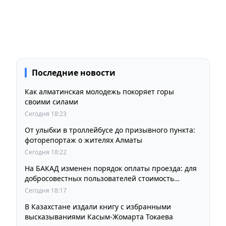
Последние новости
Как алматинская молодежь покоряет горы
своими силами
Сегодня 18:23
От улыбки в троллейбусе до призывного пункта:
фоторепортаж о жителях Алматы
Сегодня 18:22
На БАКАД изменен порядок оплаты проезда: для
добросовестных пользователей стоимость
остается прежней
Сегодня 18:17
В Казахстане издали книгу с избранными
высказываниями Касым-Жомарта Токаева