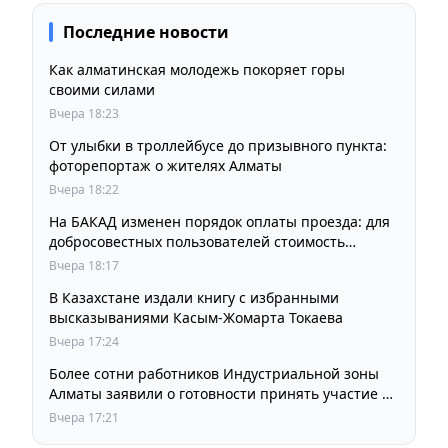
Последние новости
Как алматинская молодежь покоряет горы
своими силами
Вчера 18:23
От улыбки в троллейбусе до призывного пункта:
фоторепортаж о жителях Алматы
Вчера 18:22
На БАКАД изменен порядок оплаты проезда: для
добросовестных пользователей стоимость
остается прежней
Вчера 18:17
В Казахстане издали книгу с избранными
высказываниями Касым-Жомарта Токаева
Вчера 17:24
Более сотни работников Индустриальной зоны
Алматы заявили о готовности принять участие в
выборах членов Курылтая
Вчера 17:21