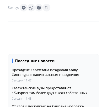
Бөлісу:
Последние новости
Президент Казахстана поздравил главу
Сингапура с национальным праздником
Сегодня 11:47
Казахстанские вузы предоставляют
абитуриентам более двух тысяч собственных
образовательных грантов
Сегодня 11:43
От слов к поступкам: на Сайране молодежь