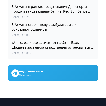
В Алматы в рамках празднования Дня спорта
прошли танцевальные баттлы Red Bull Dance
Your Style
Сегодня 15:18
В Алматы строят новую амбулаторию и
обновляют больницы
Сегодня 14:38
«А что, если все зависит от нас?» — Бахыт
Шадаева заставила казахстанцев остановиться и
задуматься
Сегодня 13:59
подпишитесь
Telegram