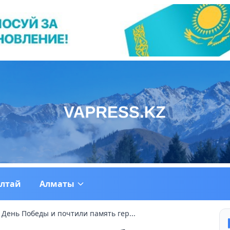
ултай
Алматы
День Победы и почтили память гер...