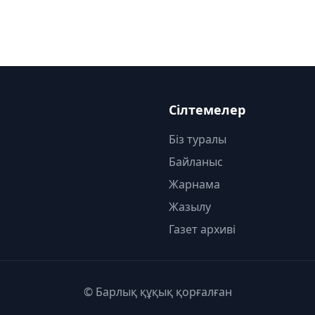
Сілтемелер
Біз туралы
Байланыс
Жарнама
Жазылу
Газет архиві
© Барлық құқық қорғалған