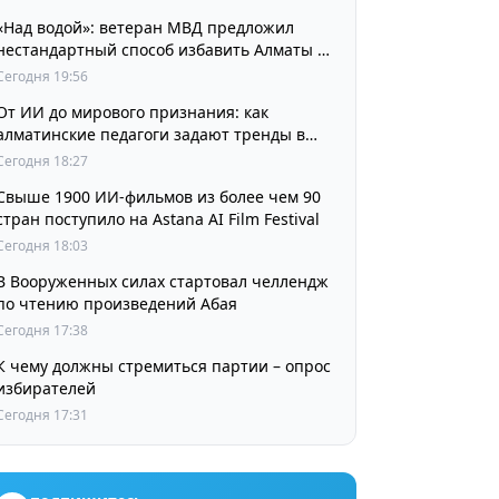
«Над водой»: ветеран МВД предложил
нестандартный способ избавить Алматы от
пробок и смога
Сегодня 19:56
От ИИ до мирового признания: как
алматинские педагоги задают тренды в
изучении языков
Сегодня 18:27
Свыше 1900 ИИ-фильмов из более чем 90
стран поступило на Astana AI Film Festival
Сегодня 18:03
В Вооруженных силах стартовал челлендж
по чтению произведений Абая
Сегодня 17:38
К чему должны стремиться партии – опрос
избирателей
Сегодня 17:31