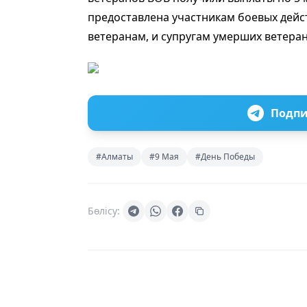
предоставлена участникам боевых дейс
ветеранам, и супругам умерших ветеран
Подпи
#Алматы
#9 Мая
#День Победы
Бөлісу: