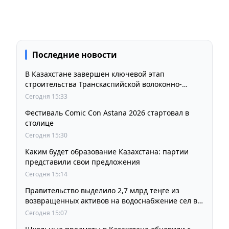
Последние новости
В Казахстане завершен ключевой этап
строительства Транскаспийской волоконно-
оптической линии связи
Сегодня 15:33
Фестиваль Comic Con Astana 2026 стартовал в
столице
Сегодня 15:30
Каким будет образование Казахстана: партии
представили свои предложения
Сегодня 15:14
Правительство выделило 2,7 млрд теңге из
возвращенных активов на водоснабжение сел в
СКО
Сегодня 15:07