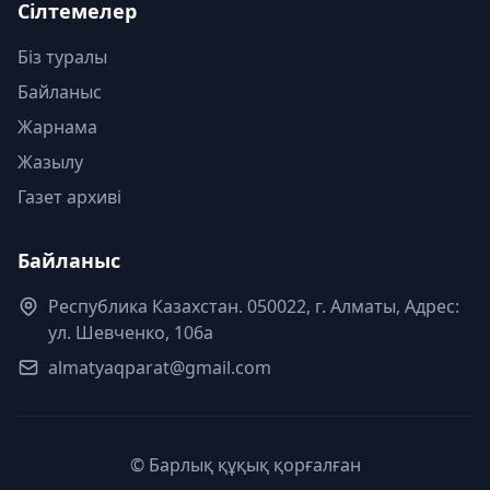
Сілтемелер
Біз туралы
Байланыс
Жарнама
Жазылу
Газет архиві
Байланыс
Республика Казахстан. 050022, г. Алматы, Адрес:
ул. Шевченко, 106а
almatyaqparat@gmail.com
© Барлық құқық қорғалған