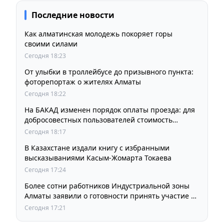
Последние новости
Как алматинская молодежь покоряет горы
своими силами
Сегодня 18:23
От улыбки в троллейбусе до призывного пункта:
фоторепортаж о жителях Алматы
Сегодня 18:22
На БАКАД изменен порядок оплаты проезда: для
добросовестных пользователей стоимость
остается прежней
Сегодня 18:17
В Казахстане издали книгу с избранными
высказываниями Касым-Жомарта Токаева
Сегодня 17:24
Более сотни работников Индустриальной зоны
Алматы заявили о готовности принять участие в
выборах членов Курылтая
Сегодня 17:21