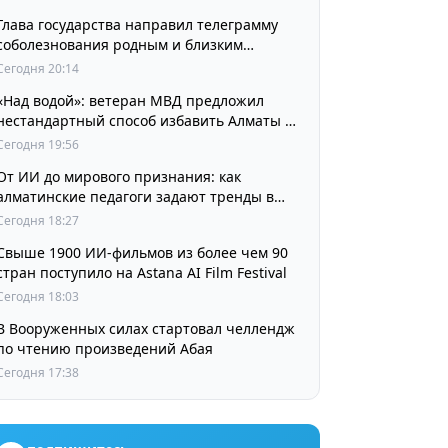
Глава государства направил телеграмму
соболезнования родным и близким
выдающегося кинорежиссера Ардака
Сегодня 20:14
Амиркулова
«Над водой»: ветеран МВД предложил
нестандартный способ избавить Алматы от
пробок и смога
Сегодня 19:56
От ИИ до мирового признания: как
алматинские педагоги задают тренды в
изучении языков
Сегодня 18:27
Свыше 1900 ИИ-фильмов из более чем 90
стран поступило на Astana AI Film Festival
Сегодня 18:03
В Вооруженных силах стартовал челлендж
по чтению произведений Абая
Сегодня 17:38