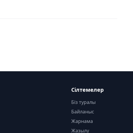
Сілтемелер
Біз туралы
Байланыс
Жарнама
Жазылу