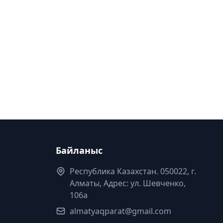
Байланыс
Республика Казахстан. 050022, г.
Алматы, Адрес: ул. Шевченко,
106а
almatyaqparat@gmail.com