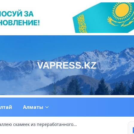
ултай
Алматы
ллею скамеек из переработанного...