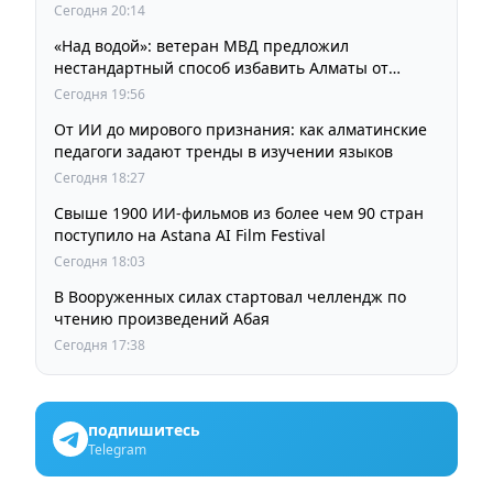
кинорежиссера Ардака Амиркулова
Сегодня 20:14
«Над водой»: ветеран МВД предложил
нестандартный способ избавить Алматы от
пробок и смога
Сегодня 19:56
От ИИ до мирового признания: как алматинские
педагоги задают тренды в изучении языков
Сегодня 18:27
Свыше 1900 ИИ-фильмов из более чем 90 стран
поступило на Astana AI Film Festival
Сегодня 18:03
В Вооруженных силах стартовал челлендж по
чтению произведений Абая
Сегодня 17:38
подпишитесь
Telegram