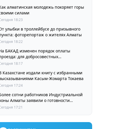
Как алматинская молодежь покоряет горы
своими силами
Сегодня 18:23
От улыбки в троллейбусе до призывного
пункта: фоторепортаж о жителях Алматы
Сегодня 18:22
На БАКАД изменен порядок оплаты
проезда: для добросовестных
пользователей стоимость остается
Сегодня 18:17
прежней
В Казахстане издали книгу с избранными
высказываниями Касым-Жомарта Токаева
Сегодня 17:24
Более сотни работников Индустриальной
зоны Алматы заявили о готовности
принять участие в выборах членов
Сегодня 17:21
Курылтая