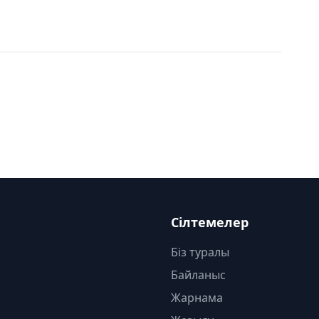
Сілтемелер
Біз туралы
Байланыс
Жарнама