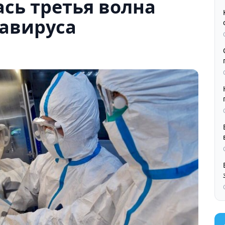
сь третья волна
авируса