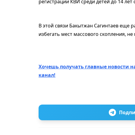
регистрации КВИ среди детей до 14 лет с 
В этой связи Бакытжан Сагинтаев еще 
избегать мест массового скопления, не
Хочешь получать главные новости н
канал!
Подпи