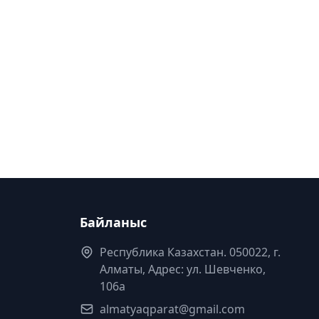
Байланыс
Республика Казахстан. 050022, г.
Алматы, Адрес: ул. Шевченко,
106а
almatyaqparat@gmail.com