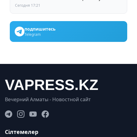
выборах членов Курылтая
Сегодня 17:21
подпишитесь
Telegram
Вечерний Алматы - Новостной сайт
Сілтемелер