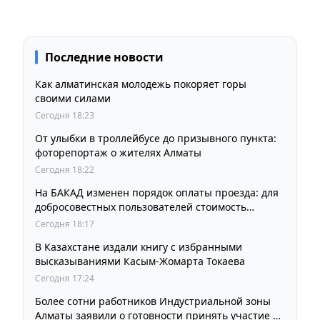
Последние новости
Как алматинская молодежь покоряет горы
своими силами
Сегодня 18:23
От улыбки в троллейбусе до призывного пункта:
фоторепортаж о жителях Алматы
Сегодня 18:22
На БАКАД изменен порядок оплаты проезда: для
добросовестных пользователей стоимость
остается прежней
Сегодня 18:17
В Казахстане издали книгу с избранными
высказываниями Касым-Жомарта Токаева
Сегодня 17:24
Более сотни работников Индустриальной зоны
Алматы заявили о готовности принять участие в