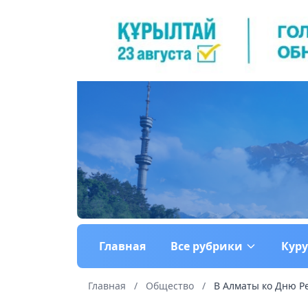
Главная
Все рубрики
Кур
Главная
/
Общество
/
В Алматы ко Дню Ре