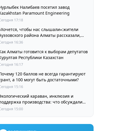
Нурлыбек Налибаев посетил завод
Kazakhstan Paramount Engineering
Сегодня 17:18
«Хочется, чтобы нас слышали»:жители
Ауэзовского района Алматы рассказали,
чего ждут от выборов депутатов Курултая
Сегодня 16:36
Как Алматы готовится к выборам депутатов
Курултая Республики Казахстан
Сегодня 16:17
Почему 120 баллов не всегда гарантируют
грант, а 100 могут быть достаточными?
Сегодня 15:16
Экологический караван, инклюзия и
поддержка производства: что обсуждали
партии в регионах
Сегодня 15:00