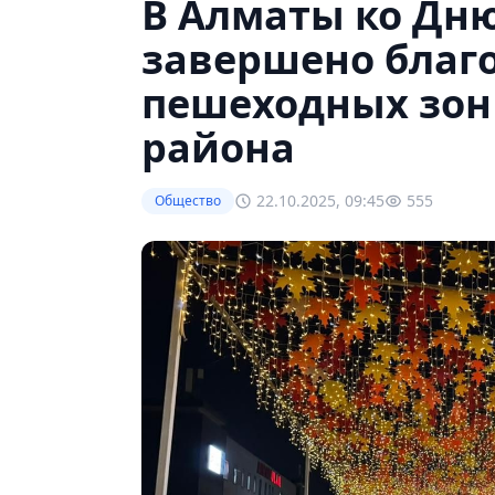
В Алматы ко Дн
завершено благо
пешеходных зон
района
22.10.2025, 09:45
555
Общество