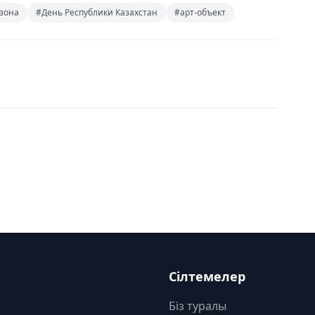
зона
#День Республики Казахстан
#арт-объект
Сілтемелер
Біз туралы