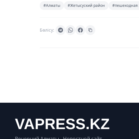
#Алматы
#Жетысуский район
#пешеходная 
Бөлісу:
Вечерний Алматы - Новостной сайт