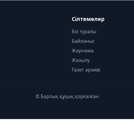
Сілтемелер
Біз туралы
Байланыс
Жарнама
Жазылу
Газет архиві
© Барлық құқық қорғалған