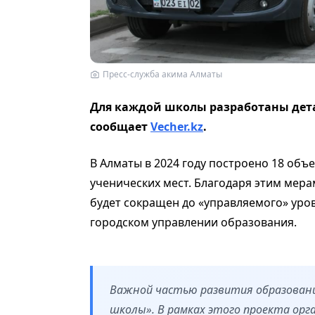
Пресс-служба акима Алматы
Для каждой школы разработаны дет
сообщает
Vecher.kz
.
В Алматы в 2024 году построено 18 объ
ученических мест. Благодаря этим мер
будет сокращен до «управляемого» уровн
городском управлении образования.
Важной частью развития образован
школы». В рамках этого проекта орг