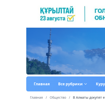
Главная
Все рубрики
Кур
Главная
/
Общество
/
В Алматы докупят 