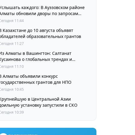
Услышать каждого: В Ауэзовском районе
Алматы обновили дворы по запросам
жителей
Сегодня 11:44
В Казахстане до 10 августа объявят
обладателей образовательных грантов
Сегодня 11:27
Из Алматы в Вашингтон: Салтанат
Кусаинова о глобальных трендах и
будущем казахстанской школы
Сегодня 11:10
В Алматы объявили конкурс
государственных грантов для НПО
Сегодня 10:45
Крупнейшую в Центральной Азии
доильную установку запустили в СКО
Сегодня 10:39