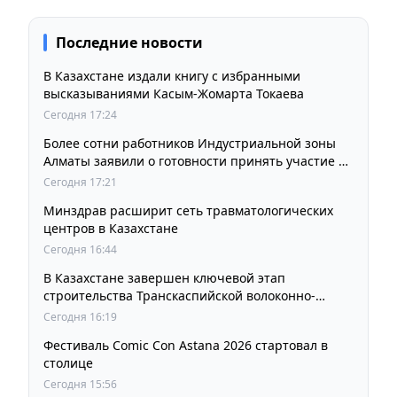
Последние новости
В Казахстане издали книгу с избранными
высказываниями Касым-Жомарта Токаева
Сегодня 17:24
Более сотни работников Индустриальной зоны
Алматы заявили о готовности принять участие в
выборах членов Курылтая
Сегодня 17:21
Минздрав расширит сеть травматологических
центров в Казахстане
Сегодня 16:44
В Казахстане завершен ключевой этап
строительства Транскаспийской волоконно-
оптической линии связи
Сегодня 16:19
Фестиваль Comic Con Astana 2026 стартовал в
столице
Сегодня 15:56