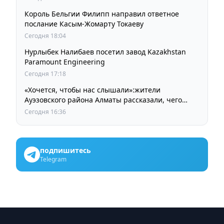
Король Бельгии Филипп направил ответное
послание Касым-Жомарту Токаеву
Сегодня 18:04
Нурлыбек Налибаев посетил завод Kazakhstan
Paramount Engineering
Сегодня 17:18
«Хочется, чтобы нас слышали»:жители
Ауэзовского района Алматы рассказали, чего
ждут от выборов депутатов Курултая
Сегодня 16:36
подпишитесь
Telegram