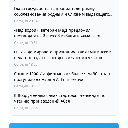
Глава государства направил телеграмму
соболезнования родным и близким выдающегося
кинорежиссера Ардака Амиркулова
Сегодня 20:14
«Над водой»: ветеран МВД предложил
нестандартный способ избавить Алматы от
пробок и смога
Сегодня 19:56
От ИИ до мирового признания: как алматинские
педагоги задают тренды в изучении языков
Сегодня 18:27
Свыше 1900 ИИ-фильмов из более чем 90 стран
поступило на Astana AI Film Festival
Сегодня 18:03
В Вооруженных силах стартовал челлендж по
чтению произведений Абая
Сегодня 17:38