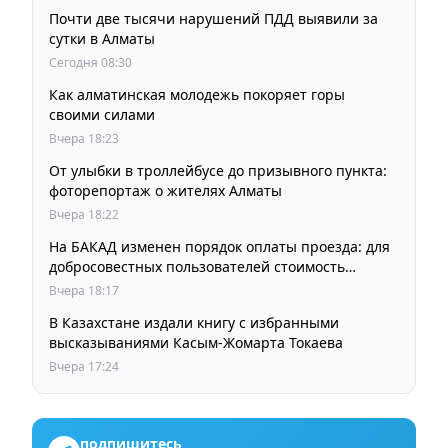
Почти две тысячи нарушений ПДД выявили за
сутки в Алматы
Сегодня 08:30
Как алматинская молодежь покоряет горы
своими силами
Вчера 18:23
От улыбки в троллейбусе до призывного пункта:
фоторепортаж о жителях Алматы
Вчера 18:22
На БАКАД изменен порядок оплаты проезда: для
добросовестных пользователей стоимость
остается прежней
Вчера 18:17
В Казахстане издали книгу с избранными
высказываниями Касым-Жомарта Токаева
Вчера 17:24
подпишитесь