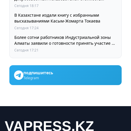
остается прежней
Сегодня 18:17
В Казахстане издали книгу с избранными
высказываниями Касым-Жомарта Токаева
Сегодня 17:24
Более сотни работников Индустриальной зоны
Алматы заявили о готовности принять участие в
выборах членов Курылтая
Сегодня 17:21
подпишитесь
Telegram