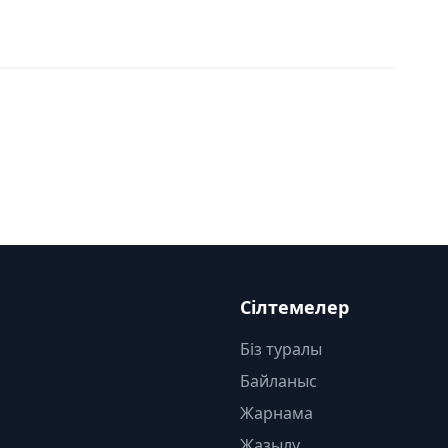
Сілтемелер
Біз туралы
Байланыс
Жарнама
Жазылу