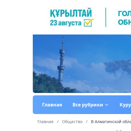
Главная
Все рубрики
Кур
Главная
/
Общество
/
В Алматинской обла