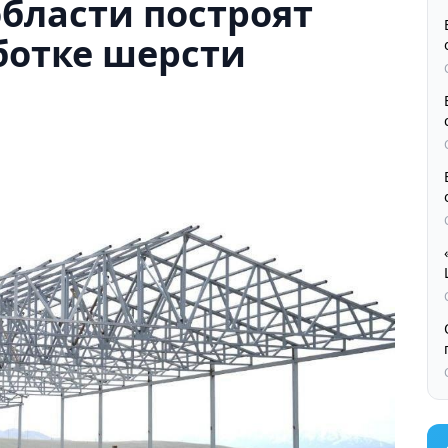
бласти построят
ботке шерсти