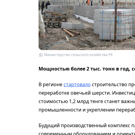
Министерство сельского хозяйства РК
Мощностью более 2 тыс. тонн в год,
В регионе
стартовало
строительство пр
переработке овечьей шерсти. Инвести
стоимостью 1,2 млрд тенге станет важ
промышленности и укреплении перераб
Будущий производственный комплекс пл
современным оборудованием и ориенти