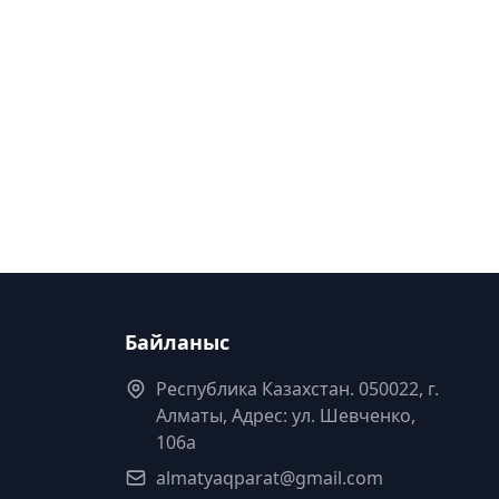
Байланыс
Республика Казахстан. 050022, г.
Алматы, Адрес: ул. Шевченко,
106а
almatyaqparat@gmail.com