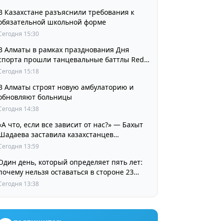
В Казахстане разъяснили требования к
обязательной школьной форме
Сегодня 15:30
В Алматы в рамках празднования Дня
спорта прошли танцевальные баттлы Red
Bull Dance Your Style
Сегодня 15:18
В Алматы строят новую амбулаторию и
обновляют больницы
Сегодня 14:38
«А что, если все зависит от нас?» — Бахыт
Шадаева заставила казахстанцев
остановиться и задуматься
Сегодня 13:59
Один день, который определяет пять лет:
почему нельзя оставаться в стороне 23
августа
Сегодня 13:38