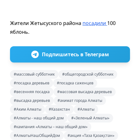
Жители Жетысуского района
посадили
100
яблонь.
Подпишитесь в Телеграм
#массовый субботник
#общегородской субботник
#посадка деревьев
#посадка саженцев
#весенняя посадка
#массовая высадка деревьев
#высадка деревьев
#акимат города Алматы
#Аким Алматы
#Казахстан
#Алматы
#Алматы - наш общий дом
#«Зеленый Алматы»
#кампания «Алматы – наш общий дом»
#АлматыНашОбщийДом
#акция «Таза Қазақстан»