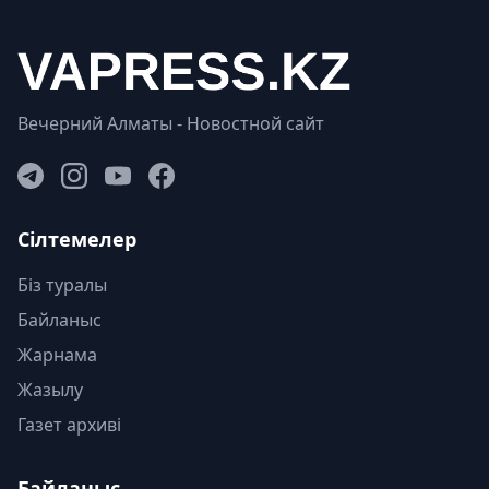
Вечерний Алматы - Новостной сайт
Сілтемелер
Біз туралы
Байланыс
Жарнама
Жазылу
Газет архиві
Байланыс