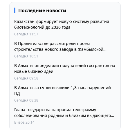
Последние новости
Казахстан формирует новую систему развития
биотехнологий до 2036 года
Сегодня 11:57
В Правительстве рассмотрели проект
строительства нового завода в Жамбылской
области
Сегодня 10:51
В Алматы определили получателей госгрантов на
новые бизнес-идеи
Сегодня 09:58
В Алматы за сутки выявили 1,8 тыс. нарушений
ПД
Сегодня 08:38
Глава государства направил телеграмму
соболезнования родным и близким выдающегося
кинорежиссера Ардака Амиркулова
Вчера 20:14