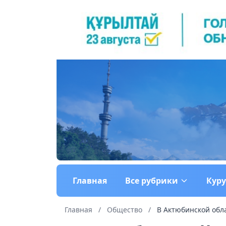
Главная
Все рубрики
Кур
Главная
/
Общество
/
В Актюбинской обла