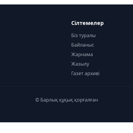
Сілтемелер
Біз туралы
Байланыс
Жарнама
Жазылу
Газет архиві
© Барлық құқық қорғалған