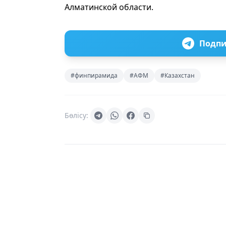
Алматинской области.
Подпи
#финпирамида
#АФМ
#Казахстан
Бөлісу: