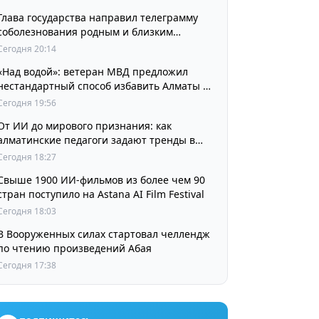
Глава государства направил телеграмму
соболезнования родным и близким
выдающегося кинорежиссера Ардака
Сегодня 20:14
Амиркулова
«Над водой»: ветеран МВД предложил
нестандартный способ избавить Алматы от
пробок и смога
Сегодня 19:56
От ИИ до мирового признания: как
алматинские педагоги задают тренды в
изучении языков
Сегодня 18:27
Свыше 1900 ИИ-фильмов из более чем 90
стран поступило на Astana AI Film Festival
Сегодня 18:03
В Вооруженных силах стартовал челлендж
по чтению произведений Абая
Сегодня 17:38