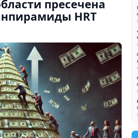
области пресечена
инпирамиды HRT