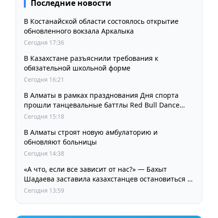
Последние новости
В Костанайской области состоялось открытие
обновленного вокзала Аркалыка
Сегодня 17:36
В Казахстане разъяснили требования к
обязательной школьной форме
Сегодня 16:21
В Алматы в рамках празднования Дня спорта
прошли танцевальные баттлы Red Bull Dance
Your Style
Сегодня 15:18
В Алматы строят новую амбулаторию и
обновляют больницы
Сегодня 14:38
«А что, если все зависит от нас?» — Бахыт
Шадаева заставила казахстанцев остановиться и
задуматься
Сегодня 13:59