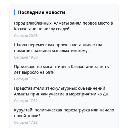
Последние новости
Город влюбленных: Алматы занял первое место в
Казахстане по числу свадеб
Сегодня 20:58
Школа перемен: как проект наставничества
помогает развиваться алматинскому
образованию
Сегодня 19:30
Производство мяса птицы в Казахстане за пять
лет выросло на 58%
Сегодня 17:57
Представители этнокультурных объединений
Алматы приняли участие в мероприятии ко Дню
Абая
Сегодня 17:52
Курултай: политическая перезагрузка или начало
новой эпохи?
Сегодня 17:33