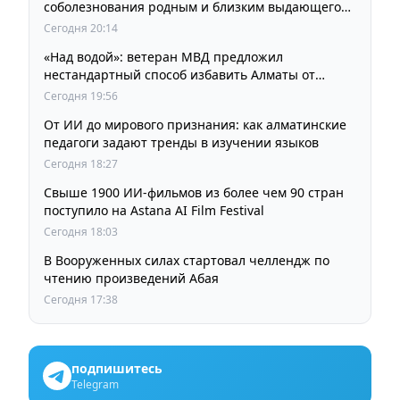
соболезнования родным и близким выдающегося
кинорежиссера Ардака Амиркулова
Сегодня 20:14
«Над водой»: ветеран МВД предложил
нестандартный способ избавить Алматы от
пробок и смога
Сегодня 19:56
От ИИ до мирового признания: как алматинские
педагоги задают тренды в изучении языков
Сегодня 18:27
Свыше 1900 ИИ-фильмов из более чем 90 стран
поступило на Astana AI Film Festival
Сегодня 18:03
В Вооруженных силах стартовал челлендж по
чтению произведений Абая
Сегодня 17:38
подпишитесь
Telegram