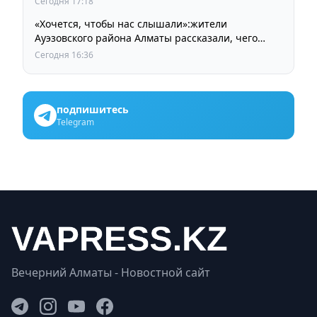
Сегодня 17:18
«Хочется, чтобы нас слышали»:жители
Ауэзовского района Алматы рассказали, чего
ждут от выборов депутатов Курултая
Сегодня 16:36
подпишитесь
Telegram
Вечерний Алматы - Новостной сайт