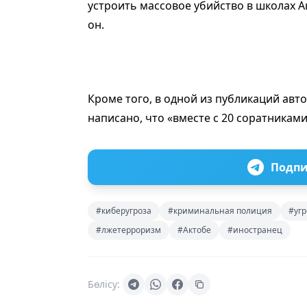
устроить массовое yбийcтвo в школах А
он.
Кроме того, в одной из публикаций авт
написано, что «вместе с 20 соратникам
Подпи
#киберугроза
#криминальная полиция
#уг
#лжетерроризм
#Актобе
#иностранец
Бөлісу: