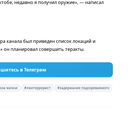
ктобе, недавно я получил opyжие», — написал
ора канала был приведен список локаций и
и» он планировал совершить теракты.
шитесь в Телеграм
роза жизни
#лжетеррорист
#задержание подозреваемого