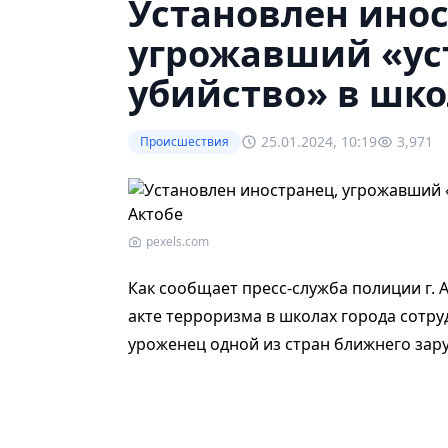
Установлен инос
угрожавший «ус
yбийcтвo» в шко
25.01.2024, 10:19
3,971
Происшествия
pexels.com
Как сообщает пресс-служба полиции г. 
акте терроризма в школах города сотр
уроженец одной из стран ближнего зар