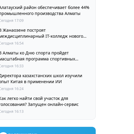
Алатауский район обеспечивает более 44%
промышленного производства Алматы
Сегодня 17:09
В Жанаозене построят
междисциплинарный IT-колледж нового
поколения
Сегодня 16:54
В Алматы ко Дню спорта пройдет
масштабная программа спортивных
мероприятий
Сегодня 16:33
Директора казахстанских школ изучили
опыт Китая в применении ИИ
Сегодня 16:24
Как легко найти свой участок для
голосования? Запущен онлайн-сервис
Сегодня 16:13