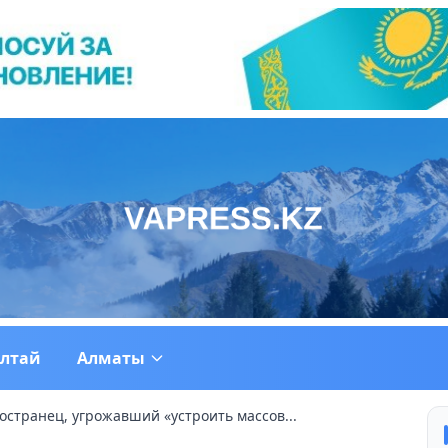
ултай
Алматы
остранец, угрожавший «устроить массов...