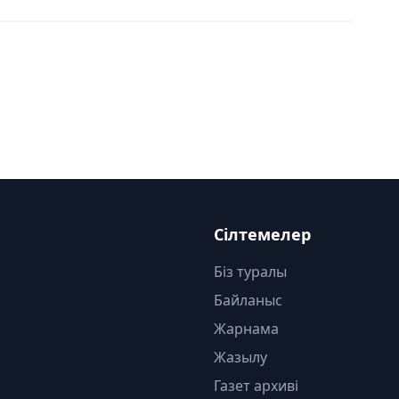
Сілтемелер
Біз туралы
Байланыс
Жарнама
Жазылу
Газет архиві