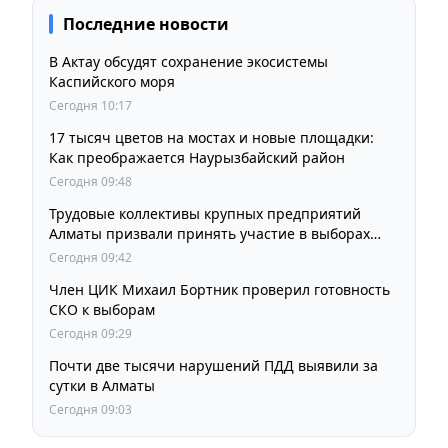
Последние новости
В Актау обсудят сохранение экосистемы
Каспийского моря
Сегодня 10:17
17 тысяч цветов на мостах и новые площадки:
Как преображается Наурызбайский район
Сегодня 09:48
Трудовые коллективы крупных предприятий
Алматы призвали принять участие в выборах
членов Курултая
Сегодня 09:42
Член ЦИК Михаил Бортник проверил готовность
СКО к выборам
Сегодня 09:29
Почти две тысячи нарушений ПДД выявили за
сутки в Алматы
Сегодня 09:03