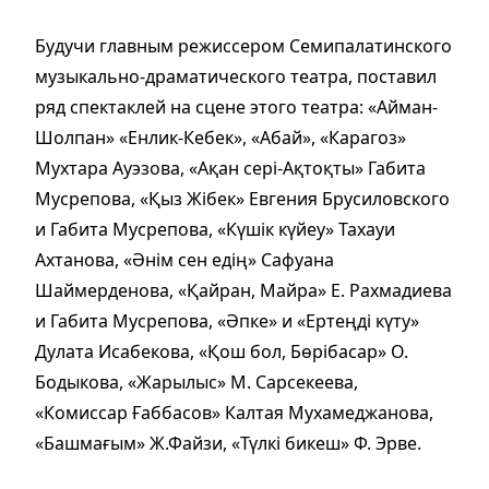
Будучи главным режиссером Семипалатинского
музыкально-драматического театра, поставил
ряд спектаклей на сцене этого театра: «Айман-
Шолпан» «Енлик-Кебек», «Абай», «Карагоз»
Мухтара Ауэзова, «Ақан сері-Ақтоқты» Габита
Мусрепова, «Қыз Жібек» Евгения Брусиловского
и Габита Мусрепова, «Күшік күйеу» Тахауи
Ахтанова, «Әнім сен едің» Сафуана
Шаймерденова, «Қайран, Майра» Е. Рахмадиева
и Габита Мусрепова, «Әпке» и «Ертеңді күту»
Дулата Исабекова, «Қош бол, Бөрібасар» О.
Бодыкова, «Жарылыс» М. Сарсекеева,
«Комиссар Ғаббасов» Калтая Мухамеджанова,
«Башмағым» Ж.Файзи, «Түлкі бикеш» Ф. Эрве.