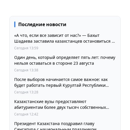
Последние новости
«А что, если все зависит от нас?» — Бахыт
Шадаева заставила казахстанцев остановиться и
задуматься
Сегодня 13:59
Один день, который определяет пять лет: почему
нельзя оставаться в стороне 23 августа
Сегодня 13:38
После выборов начинается самое важное: как
будет работать первый Курултай Республики
Казахстан
Сегодня 13:28
Казахстанские вузы предоставляют
абитуриентам более двух тысяч собственных
образовательных грантов
Сегодня 12:42
Президент Казахстана поздравил главу
Сингапура с национальным праздником