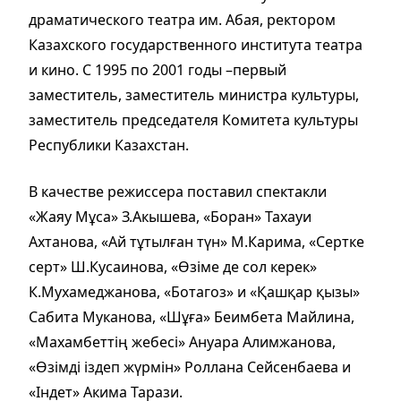
драматического театра им. Абая, ректором
Казахского государственного института театра
и кино. С 1995 по 2001 годы –первый
заместитель, заместитель министра культуры,
заместитель председателя Комитета культуры
Республики Казахстан.
В качестве режиссера поставил спектакли
«Жаяу Мұса» З.Акышева, «Боран» Тахауи
Ахтанова, «Ай тұтылған түн» М.Карима, «Сертке
серт» Ш.Кусаинова, «Өзіме де сол керек»
К.Мухамеджанова, «Ботагоз» и «Қашқар қызы»
Сабита Муканова, «Шұға» Беимбета Майлина,
«Махамбеттің жебесі» Ануара Алимжанова,
«Өзімді іздеп жүрмін» Роллана Сейсенбаева и
«Індет» Акима Тарази.