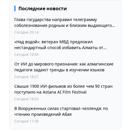
Последние новости
Глава государства направил телеграмму
соболезнования родным и близким выдающегося
кинорежиссера Ардака Амиркулова
Сегодня 20:14
«Над водой»: ветеран МВД предложил
нестандартный способ избавить Алматы от
пробок и смога
Сегодня 19:56
От ИИ до мирового признания: как алматинские
педагоги задают тренды в изучении языков
Сегодня 18:27
Свыше 1900 ИИ-фильмов из более чем 90 стран
поступило на Astana AI Film Festival
Сегодня 18:03
В Вооруженных силах стартовал челлендж по
чтению произведений Абая
Сегодня 17:38