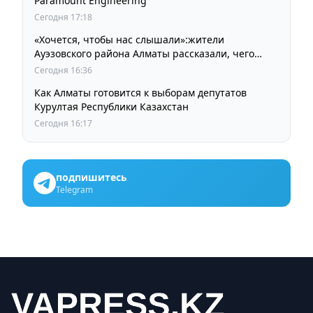
Paramount Engineering
Сегодня 17:18
«Хочется, чтобы нас слышали»:жители
Ауэзовского района Алматы рассказали, чего
ждут от выборов депутатов Курултая
Сегодня 16:36
Как Алматы готовится к выборам депутатов
Курултая Республики Казахстан
Сегодня 16:17
подпишитесь
Telegram