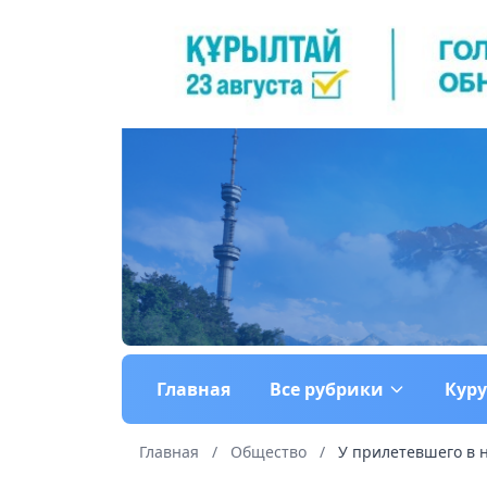
Главная
Все рубрики
Кур
Главная
/
Общество
/
У прилетевшего в н