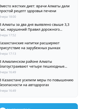
Вместо жестких диет: врачи Алматы дали
простой рецепт здоровья печени
Вчера 18:00
В Алматы за два дня выявлено свыше 3,3
тыс. нарушений Правил дорожного
движения
Вчера 17:52
Казахстанские напитки расширяют
присутствие на зарубежных рынках
Вчера 17:13
В Алмалинском районе Алматы
благоустраивают четыре пешеходные
зоны и сквер перед ТЮЗом
Вчера 16:49
В Казахстане усилили меры по повышению
безопасности на автодорогах
Вчера 16:49