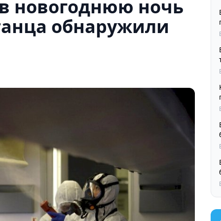
 в новогоднюю ночь
станца обнаружили