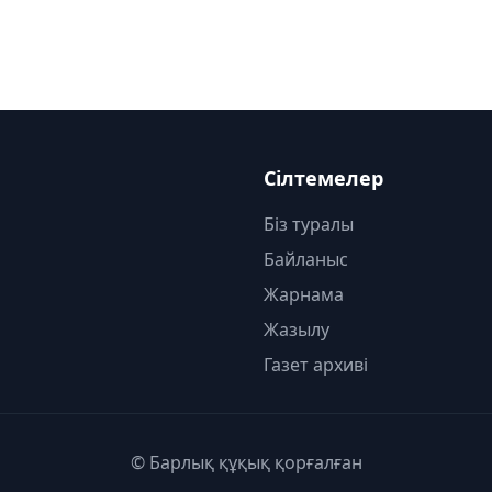
Сілтемелер
Біз туралы
Байланыс
Жарнама
Жазылу
Газет архиві
© Барлық құқық қорғалған