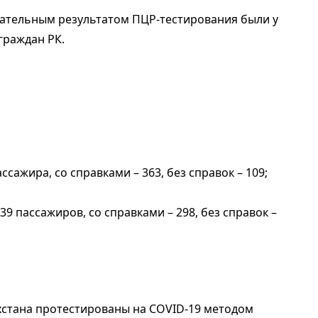
цательным результатом ПЦР-тестирования были у
граждан РК.
ассажира, со справками – 363, без справок – 109;
339 пассажиров, со справками – 298, без справок –
хстана протестированы на COVID-19 методом