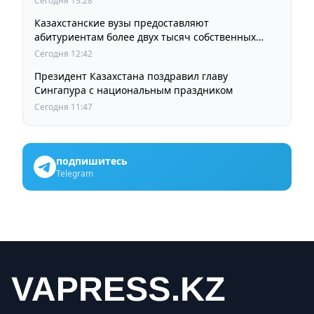
Сегодня 13:28
Казахстанские вузы предоставляют
абитуриентам более двух тысяч собственных
образовательных грантов
Сегодня 12:42
Президент Казахстана поздравил главу
Сингапура с национальным праздником
Сегодня 11:47
подпишитесь
Telegram