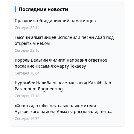
Последние новости
Праздник, объединивший алматинцев
Сегодня 22:14
Тысячи алматинцев исполнили песни Абая под
открытым небом
Сегодня 22:10
Король Бельгии Филипп направил ответное
послание Касым-Жомарту Токаеву
Сегодня 18:04
Нурлыбек Налибаев посетил завод Kazakhstan
Paramount Engineering
Сегодня 17:18
«Хочется, чтобы нас слышали»:жители
Ауэзовского района Алматы рассказали, чего
ждут от выборов депутатов Курултая
Сегодня 16:36