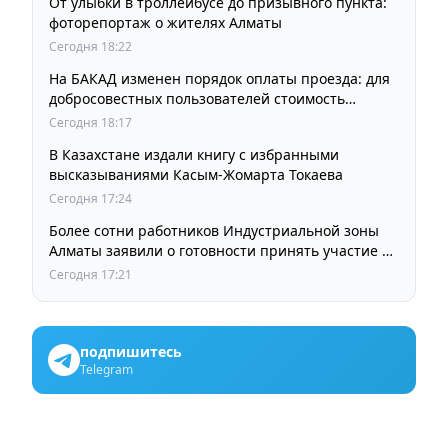
От улыбки в троллейбусе до призывного пункта:
фоторепортаж о жителях Алматы
Сегодня 18:22
На БАКАД изменен порядок оплаты проезда: для
добросовестных пользователей стоимость
остается прежней
Сегодня 18:17
В Казахстане издали книгу с избранными
высказываниями Касым-Жомарта Токаева
Сегодня 17:24
Более сотни работников Индустриальной зоны
Алматы заявили о готовности принять участие в
выборах членов Курылтая
Сегодня 17:21
подпишитесь
Telegram