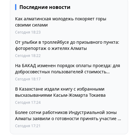
Последние новости
Как алматинская молодежь покоряет горы
своими силами
Сегодня 18:23
От улыбки в троллейбусе до призывного пункта:
фоторепортаж о жителях Алматы
Сегодня 18:22
На БАКАД изменен порядок оплаты проезда: для
добросовестных пользователей стоимость
остается прежней
Сегодня 18:17
В Казахстане издали книгу с избранными
высказываниями Касым-Жомарта Токаева
Сегодня 17:24
Более сотни работников Индустриальной зоны
Алматы заявили о готовности принять участие в
выборах членов Курылтая
Сегодня 17:21