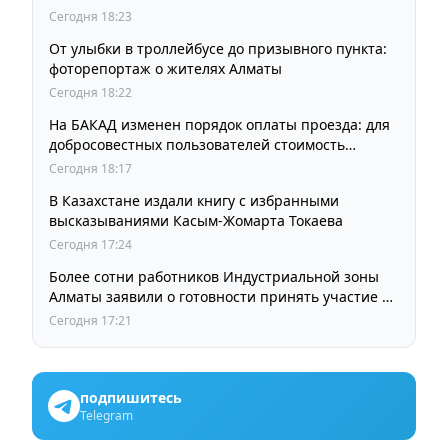
Сегодня 18:23
От улыбки в троллейбусе до призывного пункта:
фоторепортаж о жителях Алматы
Сегодня 18:22
На БАКАД изменен порядок оплаты проезда: для
добросовестных пользователей стоимость
остается прежней
Сегодня 18:17
В Казахстане издали книгу с избранными
высказываниями Касым-Жомарта Токаева
Сегодня 17:24
Более сотни работников Индустриальной зоны
Алматы заявили о готовности принять участие в
выборах членов Курылтая
Сегодня 17:21
подпишитесь
Telegram